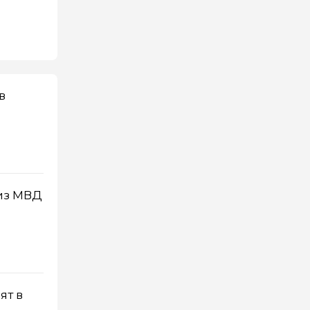
в
из МВД
ят в