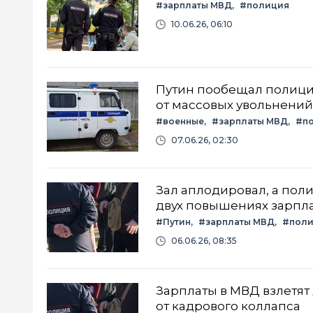
#зарплаты МВД
#полиция
10.06.26, 06:10
Путин пообещал полиции
от массовых увольнений
#военные
#зарплаты МВД
#п
07.06.26, 02:30
Зал аплодировал, а пол
двух повышениях зарплат
#Путин
#зарплаты МВД
#пол
06.06.26, 08:35
Зарплаты в МВД взлетят
от кадрового коллапса