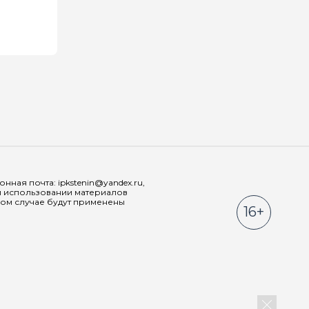
Мы в соц
ная почта: ipkstenin@yandex.ru,
При использовании материалов
ном случае будут применены
16+