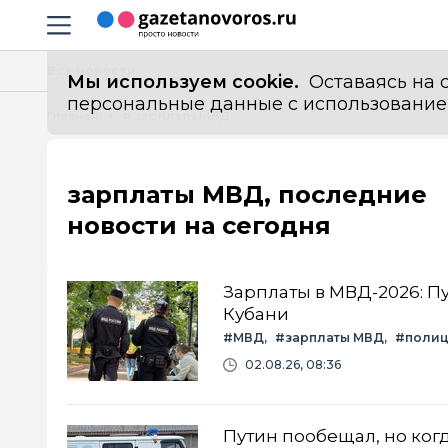
Информационный портал "ГазетаНоворос.ру"
Навигация сайта
Все новости
Мы используем cookie.
Оставаясь на с
персональные данные с использованием м
Главная
# зарплаты МВД
зарплаты МВД, последние
новости на сегодня
Зарплаты в МВД-2026: Пу
Кубани
#МВД
#зарплаты МВД
#поли
02.08.26, 08:36
Путин пообещал, но ког