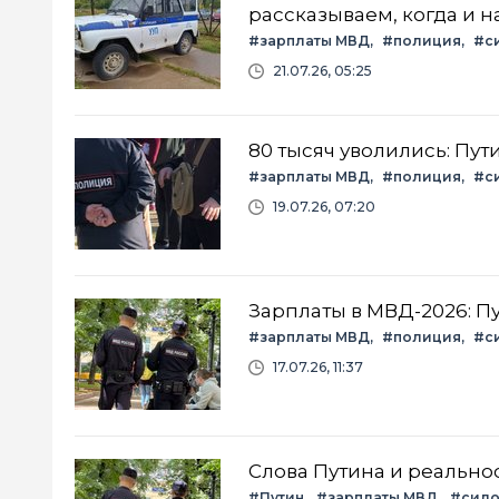
рассказываем, когда и н
#зарплаты МВД
#полиция
#с
21.07.26, 05:25
80 тысяч уволились: Пу
#зарплаты МВД
#полиция
#с
19.07.26, 07:20
Зарплаты в МВД-2026: П
#зарплаты МВД
#полиция
#с
17.07.26, 11:37
Слова Путина и реальнос
#Путин
#зарплаты МВД
#сило