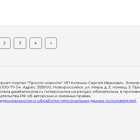
2
3
4
»
рнет-портал "Просто новости". ИП Кстенин Сергей Иванович. Электрон
) 930-71-04. Адрес: 353900, Новороссийск, ул. Мира, д. 3, помещ. 3. 
тала gazetanovoros.ru гиперссылка на ресурс обязательна, в против
тельства РФ об авторских и смежных правах.
денциальности и обработки персональных данных пользователей.