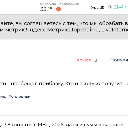
07 августа, Новороссийск
81,41
Курс ЦБ
33,1°
Новости России
айте, вы соглашаетесь с тем, что мы обрабаты
етрик Яндекс Метрика,top.mail.ru, LiveInterne
Свежее
Попул
тин пообещал прибавку. Кто и сколько получит н
ция
#силовики
да? Зарплаты в МВД-2026: даты и суммы названы