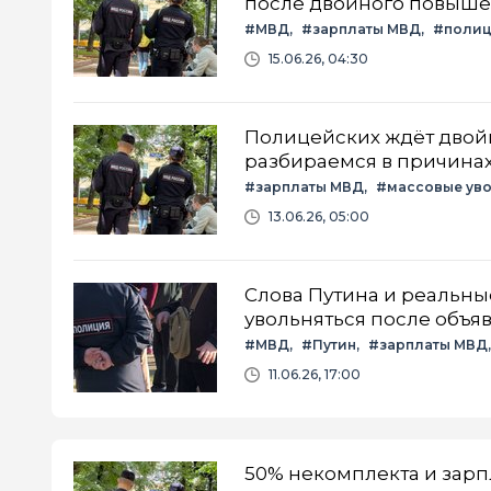
после двойного повыш
#МВД
#зарплаты МВД
#поли
15.06.26, 04:30
Полицейских ждёт двой
разбираемся в причина
#зарплаты МВД
#массовые ув
13.06.26, 05:00
Слова Путина и реальн
увольняться после объ
#МВД
#Путин
#зарплаты МВД
11.06.26, 17:00
50% некомплекта и зарп