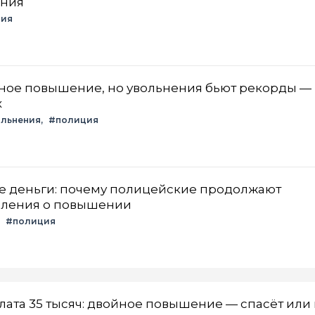
ения
ция
ное повышение, но увольнения бьют рекорды —
х
ольнения
#полиция
ые деньги: почему полицейские продолжают
явления о повышении
#полиция
лата 35 тысяч: двойное повышение — спасёт или 