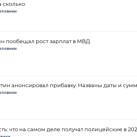
а сколько
иловики
тин пообещал рост зарплат в МВД
иловики
утин анонсировал прибавку. Названы даты и сум
иловики
ть: что на самом деле получат полицейские в 202
вики