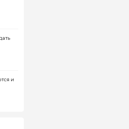
дать
тся и