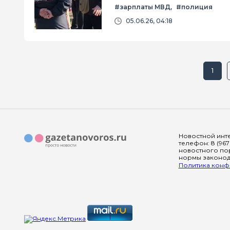
#зарплаты МВД
#полиция
05.06.26, 04:18
1
Новостной инте
телефон: 8 (967
новостного пор
нормы законода
Политика конфи