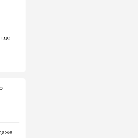
 где
о
 даже