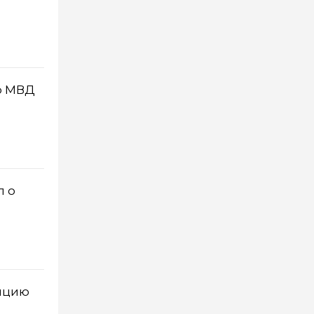
о МВД
л о
лицию