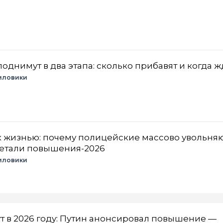
днимут в два этапа: сколько прибавят и когда ж
иловики
ск жизнью: почему полицейские массово увольняю
детали повышения-2026
иловики
т в 2026 году: Путин анонсировал повышение —