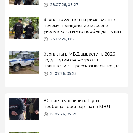
28.07.26, 09:27
Зарплата 35 тысяч и риск жизнью:
почему полицейские массово
увольняются и что пообещал Путин
— детали повышения-2026
23.07.26, 19:21
Зарплаты в МВД вырастут в 2026
году: Путин анонсировал
повышение — рассказываем, когда и
на сколько
21.07.26, 05:25
80 тысяч уволились: Путин
пообещал рост зарплат в МВД
19.07.26, 07:20