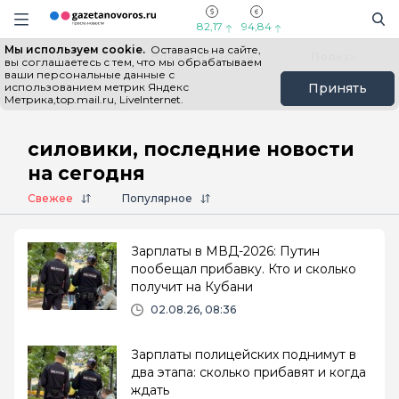
Информационный портал "ГазетаНоворос.ру"
Поиск
Навигация сайта
82,17
94,84
Мы используем cookie.
Оставаясь на сайте,
Все новости
Новости России
Польза
вы соглашаетесь с тем, что мы обрабатываем
ваши персональные данные с
использованием метрик Яндекс
Принять
Метрика,top.mail.ru, LiveInternet.
Главная
# силовики
силовики, последние новости
на сегодня
Свежее
Популярное
Зарплаты в МВД-2026: Путин
пообещал прибавку. Кто и сколько
получит на Кубани
02.08.26, 08:36
Зарплаты полицейских поднимут в
два этапа: сколько прибавят и когда
ждать