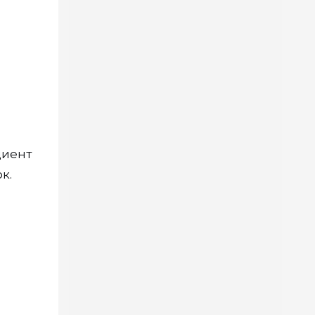
циент
к.