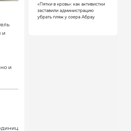
«Пятки в кровь»: как активистки
заставили администрацию
убрать пляж у озера Абрау
тель
 и
но и
 единиц