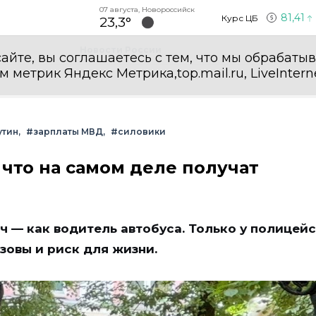
07 августа, Новороссийск
81,41
Курс ЦБ
23,3°
Новости России
айте, вы соглашаетесь с тем, что мы обрабаты
етрик Яндекс Метрика,top.mail.ru, LiveInterne
утин
#зарплаты МВД
#силовики
 что на самом деле получат
ч — как водитель автобуса. Только у полицей
зовы и риск для жизни.