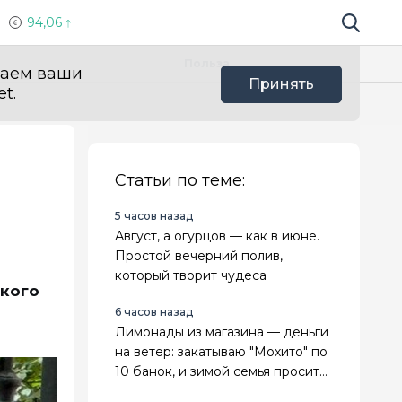
94,06
Поиск по 
Мы в с
Польза
ваем ваши
Принять
t.
Статьи по теме:
5 часов назад
Август, а огурцов — как в июне.
Простой вечерний полив,
который творит чудеса
ского
6 часов назад
Лимонады из магазина — деньги
на ветер: закатываю "Мохито" по
10 банок, и зимой семья просит
добавки