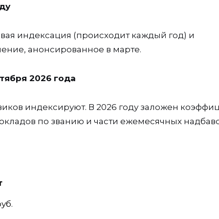
оду
овая индексация (происходит каждый год) и
ение, анонсированное в марте.
ктября 2026 года
иков индексируют. В 2026 году заложен коэффи
 окладов по званию и части ежемесячных надбаво
т
уб.