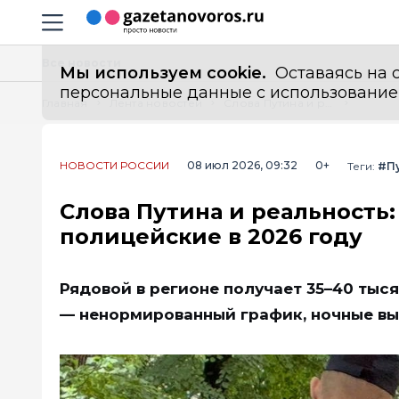
Информационный портал "ГазетаНоворос.ру"
Навигация сайта
Все новости
Мы используем cookie.
Оставаясь на с
персональные данные с использованием м
Главная
Лента новостей
Слова Путина и реальность: что на самом деле получат полицейские в 2026 году
НОВОСТИ РОССИИ
08 июл 2026, 09:32
0+
Теги:
#П
Слова Путина и реальность:
полицейские в 2026 году
Рядовой в регионе получает 35–40 тыся
— ненормированный график, ночные вы