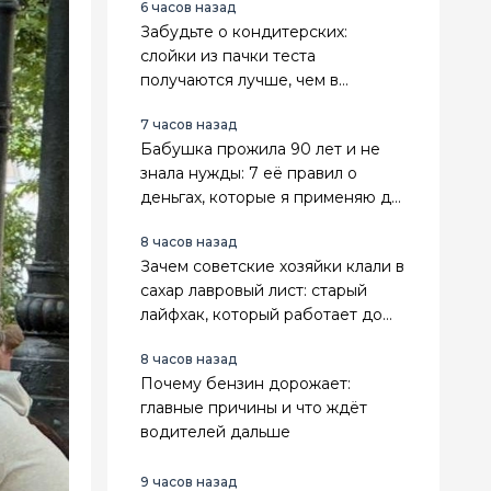
6 часов назад
Забудьте о кондитерских:
слойки из пачки теста
получаются лучше, чем в
магазине
7 часов назад
Бабушка прожила 90 лет и не
знала нужды: 7 её правил о
деньгах, которые я применяю до
сих пор
8 часов назад
Зачем советские хозяйки клали в
сахар лавровый лист: старый
лайфхак, который работает до
сих пор
8 часов назад
Почему бензин дорожает:
главные причины и что ждёт
водителей дальше
9 часов назад