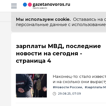
Информационный портал "ГазетаНоворос.ру"
Навигация сайта
Все новости
Мы используем cookie.
Оставаясь на с
персональные данные с использованием м
Главная
# зарплаты МВД
зарплаты МВД, последние
новости на сегодня -
страница 4
Наконец-то: стало изве
и на сколько они выраст
#Новости России
#зарплаты 
29.08.25, 07:09