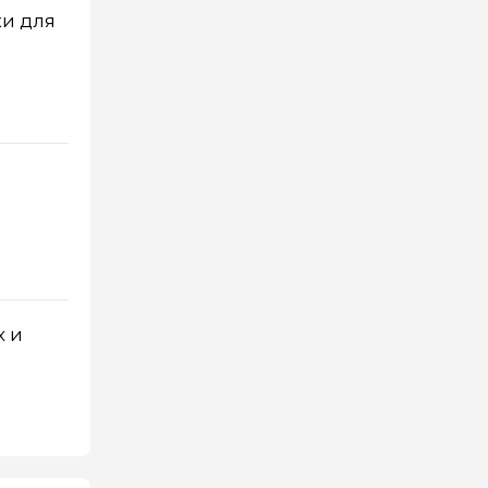
ки для
х и