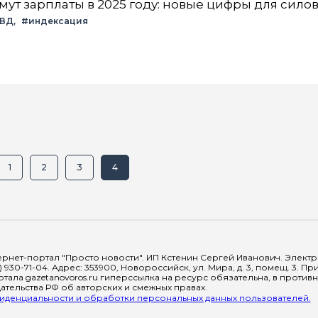
мут зарплаты в 2025 году: новые цифры для сило
МВД
#индексация
1
2
3
4
рнет-портал "Просто новости". ИП Кстенин Сергей Иванович. Электрон
) 930-71-04. Адрес: 353900, Новороссийск, ул. Мира, д. 3, помещ. 3. 
тала gazetanovoros.ru гиперссылка на ресурс обязательна, в против
тельства РФ об авторских и смежных правах.
денциальности и обработки персональных данных пользователей.