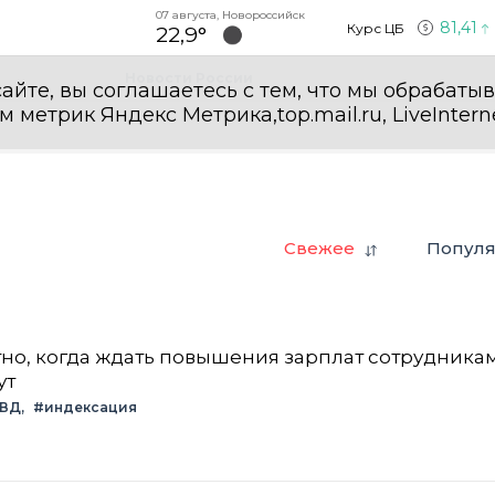
07 августа, Новороссийск
81,41
Курс ЦБ
22,9°
Новости России
айте, вы соглашаетесь с тем, что мы обрабаты
етрик Яндекс Метрика,top.mail.ru, LiveInterne
Свежее
Попул
стно, когда ждать повышения зарплат сотрудник
ут
МВД
#индексация