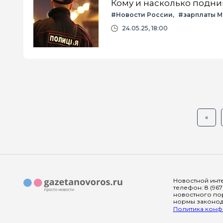
Кому и насколько подни
#Новости России
#зарплаты 
24.05.25, 18:00
«
Новостной инте
телефон: 8 (967
новостного пор
нормы законода
Политика конфи