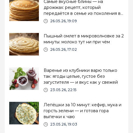
Самые вкусные блины — на
дрожжах: рецепт, который
передаётся в семье из поколения в
поколение
26.05.26, 19:09
Пышный омлет в микроволновке за 2
минуты: молоко тут ни при чём
26.05.26, 17:02
Варенье из клубники варю только
так: ягоды целые, густое без
загустителя — и вкус как у свежей
23.05.26, 22:15
Лепёшки за 10 минут: кефир, мука и
горсть зелени — и готова гора
выпечки к чаю
23.05.26, 19:03