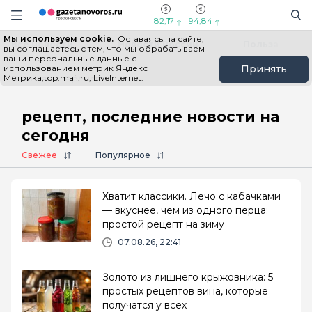
Информационный портал "ГазетаНоворос.ру"
Поиск
Навигация сайта
82,17
94,84
Мы используем cookie.
Оставаясь на сайте,
Все новости
Новости России
Польза
вы соглашаетесь с тем, что мы обрабатываем
ваши персональные данные с
использованием метрик Яндекс
Принять
Метрика,top.mail.ru, LiveInternet.
Главная
# рецепт
рецепт, последние новости на
сегодня
Свежее
Популярное
Хватит классики. Лечо с кабачками
— вкуснее, чем из одного перца:
простой рецепт на зиму
07.08.26, 22:41
Золото из лишнего крыжовника: 5
простых рецептов вина, которые
получатся у всех