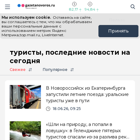
Информационный портал "ГазетаНоворос.ру"
Поиск
Навигация сайта
82,17
94,84
Мы используем cookie.
Оставаясь на сайте,
Все новости
Новости России
Польза
вы соглашаетесь с тем, что мы обрабатываем
ваши персональные данные с
использованием метрик Яндекс
Принять
Метрика,top.mail.ru, LiveInternet.
Главная
# туристы
туристы, последние новости на
сегодня
Свежее
Популярное
В Новороссийск из Екатеринбурга
запустили летние поезда: уральские
туристы уже в пути
18.06.26, 09:25
«Шли на природу, а попали в
ловушку»: в Геленджике пятерых
туристов спасали из-за разлива реки