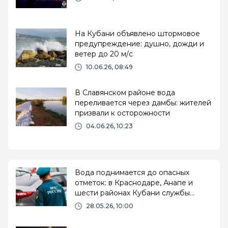
На Кубани объявлено штормовое
предупреждение: душно, дожди и
ветер до 20 м/с
10.06.26, 08:49
В Славянском районе вода
переливается через дамбы: жителей
призвали к осторожности
04.06.26, 10:23
Вода поднимается до опасных
отметок: в Краснодаре, Анапе и
шести районах Кубани службы
перевели в режим повышенной
28.05.26, 10:00
готовности