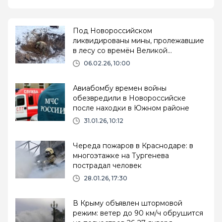
Под Новороссийском
ликвидированы мины, пролежавшие
в лесу со времён Великой
Отечественной войны
06.02.26, 10:00
Авиабомбу времен войны
обезвредили в Новороссийске
после находки в Южном районе
31.01.26, 10:12
Череда пожаров в Краснодаре: в
многоэтажке на Тургенева
пострадал человек
28.01.26, 17:30
В Крыму объявлен штормовой
режим: ветер до 90 км/ч обрушится