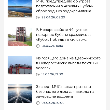
МЧС предупредило об угрозе
подтоплений в низовьях Кубани:
сброс воды из водохранилища
увеличен до 950 кубометров в
28.04.26, 08:29
секунду
В Новороссийске 44 лучших
пожарных Кубани сразились за
«Кубок Победы» в силовом
многоборье
25.04.26, 10:10
Из горящего дома на Дзержинского
в Новороссийске вывели почти 80
человек
19.03.26, 12:30
Эксперт МЧС назвал признаки
безопасного льда для выхода на
замерзшие водоемы
06.03.26, 10:00