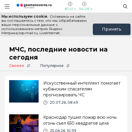
Информационный портал "ГазетаНоворос.ру"
Поиск
Навигация сайта
81,41
94,06
Мы используем cookie.
Оставаясь на сайте,
Все новости
Новости России
Польза
вы соглашаетесь с тем, что мы обрабатываем
ваши персональные данные с
использованием метрик Яндекс
Принять
Метрика,top.mail.ru, LiveInternet.
Главная
# МЧС
МЧС, последние новости на
сегодня
Свежее
Популярное
Искусственный интеллект помогает
кубанским спасателям
прогнозировать ЧС
20.07.26, 08:49
Краснодар тушил пожар всю ночь:
огонь съел 650 квадратов цеха
25.06.26, 10:39