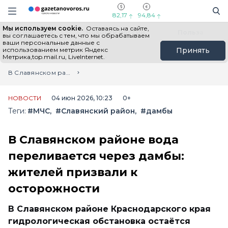
Информационный портал "ГазетаНоворос.ру"
Поиск
Навигация сайта
82,17
94,84
Мы используем cookie.
Оставаясь на сайте,
Все новости
Новости России
Польза
вы соглашаетесь с тем, что мы обрабатываем
ваши персональные данные с
использованием метрик Яндекс
Принять
Метрика,top.mail.ru, LiveInternet.
Главная
Лента новостей
В Славянском районе вода переливается через дамбы: жителей призвали к осторожности
НОВОСТИ
04 июн 2026, 10:23
0+
Теги:
#МЧС
#Славянский район
#дамбы
В Славянском районе вода
переливается через дамбы:
жителей призвали к
осторожности
В Славянском районе Краснодарского края
гидрологическая обстановка остаётся