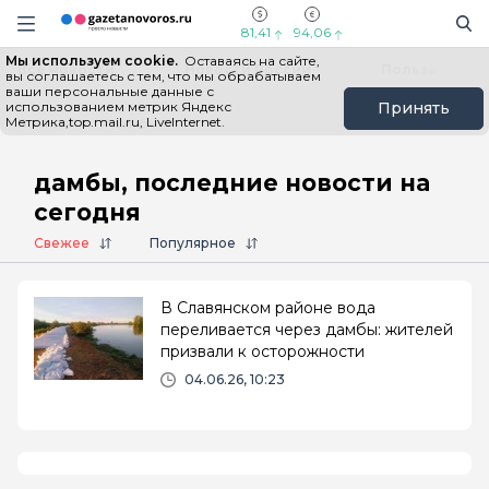
Информационный портал "ГазетаНоворос.ру"
Поиск
Навигация сайта
81,41
94,06
Мы используем cookie.
Оставаясь на сайте,
Все новости
Новости России
Польза
вы соглашаетесь с тем, что мы обрабатываем
ваши персональные данные с
использованием метрик Яндекс
Принять
Метрика,top.mail.ru, LiveInternet.
Главная
# дамбы
дамбы, последние новости на
сегодня
Свежее
Популярное
В Славянском районе вода
переливается через дамбы: жителей
призвали к осторожности
04.06.26, 10:23