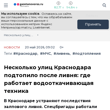
Информационный портал "ГазетаНоворос.ру"
Поиск
Навигация сайта
82,17
94,84
Мы используем cookie.
Оставаясь на сайте,
Все новости
Новости России
Польза
вы соглашаетесь с тем, что мы обрабатываем
ваши персональные данные с
использованием метрик Яндекс
Принять
Метрика,top.mail.ru, LiveInternet.
Главная
Лента новостей
Несколько улиц Краснодара подтопило после ливня: где работает водооткачивающая техника
НОВОСТИ
20 май 2026, 09:02
0+
Теги:
#Краснодар
#МЧС
#ливень
#подтопления
Несколько улиц Краснодара
подтопило после ливня: где
работает водооткачивающая
техника
В Краснодаре устраняют последствия
залпового ливня. Спецбригады работали