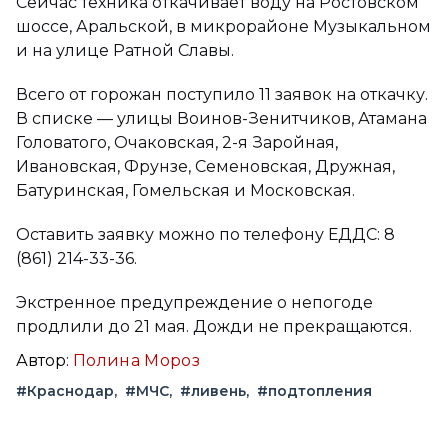
Сейчас техника откачивает воду на Ростовском
шоссе, Аральской, в микрорайоне Музыкальном
и на улице Ратной Славы.
Всего от горожан поступило 11 заявок на откачку.
В списке — улицы Воинов-Зенитчиков, Атамана
Головатого, Очаковская, 2-я Заройная,
Ивановская, Фрунзе, Семеновская, Дружная,
Батуринская, Гомельская и Московская.
Оставить заявку можно по телефону ЕДДС: 8
(861) 214-33-36.
Экстренное предупреждение о непогоде
продлили до 21 мая. Дожди не прекращаются.
Автор:
Полина Мороз
#Краснодар
#МЧС
#ливень
#подтопления
Вконтакте
Telegram
Одноклассники