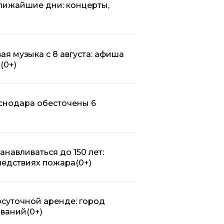
ближайшие дни: концерты,
ая музыка с 8 августа: афиша
х
(0+)
аснодара обесточены 6
анавливаться до 150 лет:
ледствиях пожара
(0+)
осуточной аренде: город
ований
(0+)