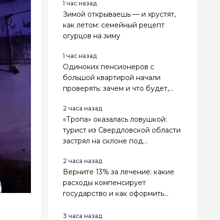
1 час назад
Зимой открываешь — и хрустят,
как летом: семейный рецепт
огурцов на зиму
1 час назад
Одиноких пенсионеров с
большой квартирой начали
проверять: зачем и что будет,
если найдут нарушения
2 часа назад
«Тропа» оказалась ловушкой:
турист из Свердловской области
застрял на склоне под
Геленджиком
2 часа назад
Верните 13% за лечение: какие
расходы компенсирует
государство и как оформить
вычет
3 часа назад