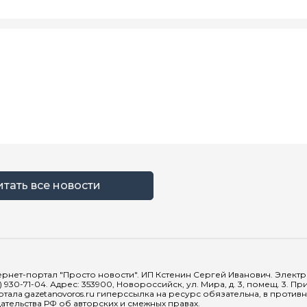
итать все новости
рнет-портал "Просто новости". ИП Кстенин Сергей Иванович. Электрон
) 930-71-04. Адрес: 353900, Новороссийск, ул. Мира, д. 3, помещ. 3. 
тала gazetanovoros.ru гиперссылка на ресурс обязательна, в против
тельства РФ об авторских и смежных правах.