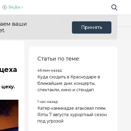
94,84
Поиск по 
Мы в с
Польза
ваем ваши
Принять
t.
Статьи по теме:
цеха
46 мин назад
Куда сходить в Краснодаре в
ближайшие дни: концерты,
 цеху.
спектакли, кино и стендап
1 час назад
Катер-камикадзе атаковал пляж
Ялты 7 августа: курортный сезон
под угрозой