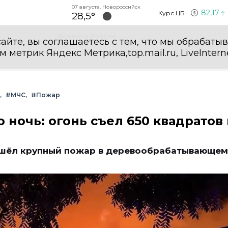
07 августа, Новороссийск
82,17
Курс ЦБ
28,5°
Новости России
айте, вы соглашаетесь с тем, что мы обрабаты
етрик Яндекс Метрика,top.mail.ru, LiveInterne
#МЧС
#Пожар
ночь: огонь съел 650 квадратов 
зошёл крупный пожар в деревообрабатывающем