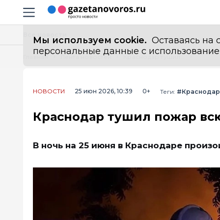
Информационный портал "ГазетаНоворос.ру"
Навигация сайта
Все новости
Мы используем cookie.
Оставаясь на с
персональные данные с использованием м
Главная
Лента новостей
Краснодар тушил пожар всю ночь: огонь съел 650 квадратов цеха
НОВОСТИ
25 июн 2026, 10:39
0+
Теги:
#Краснодар
Краснодар тушил пожар всю 
В ночь на 25 июня в Краснодаре прои