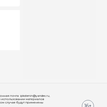
Мы в соц
ная почта: ipkstenin@yandex.ru,
При использовании материалов
ном случае будут применены
16+