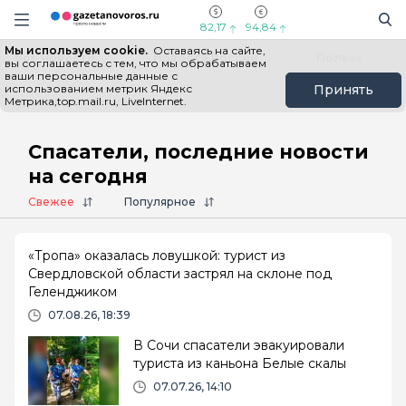
Информационный портал "ГазетаНоворос.ру"
Поиск
Навигация сайта
82,17
94,84
Мы используем cookie.
Оставаясь на сайте,
Все новости
Новости России
Польза
вы соглашаетесь с тем, что мы обрабатываем
ваши персональные данные с
использованием метрик Яндекс
Принять
Метрика,top.mail.ru, LiveInternet.
Главная
# Спасатели
Спасатели, последние новости
на сегодня
Свежее
Популярное
«Тропа» оказалась ловушкой: турист из
Свердловской области застрял на склоне под
Геленджиком
07.08.26, 18:39
В Сочи спасатели эвакуировали
туриста из каньона Белые скалы
07.07.26, 14:10