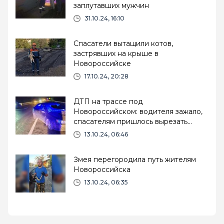
заплутавших мужчин
31.10.24, 16:10
Спасатели вытащили котов,
застрявших на крыше в
Новороссийске
17.10.24, 20:28
ДТП на трассе под
Новороссийском: водителя зажало,
спасателям пришлось вырезать
владельца из салона
13.10.24, 06:46
Змея перегородила путь жителям
Новороссийска
13.10.24, 06:35