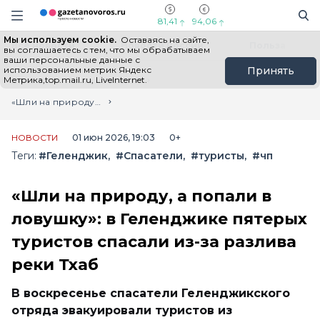
Информационный портал "ГазетаНоворос.ру"
Поиск
Навигация сайта
81,41
94,06
Мы используем cookie.
Оставаясь на сайте,
Все новости
Новости России
Польза
вы соглашаетесь с тем, что мы обрабатываем
ваши персональные данные с
использованием метрик Яндекс
Принять
Метрика,top.mail.ru, LiveInternet.
Главная
Лента новостей
«Шли на природу, а попали в ловушку»: в Геленджике пятерых туристов спасали из-за разлива реки Тхаб
НОВОСТИ
01 июн 2026, 19:03
0+
Теги:
#Геленджик
#Спасатели
#туристы
#чп
«Шли на природу, а попали в
ловушку»: в Геленджике пятерых
туристов спасали из-за разлива
реки Тхаб
В воскресенье спасатели Геленджикского
отряда эвакуировали туристов из