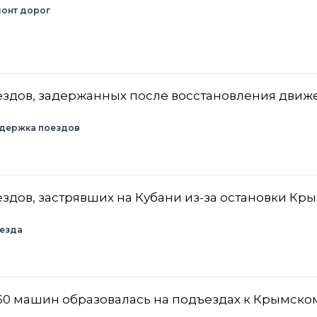
онт дорог
ездов, задержанных после восстановления движ
держка поездов
здов, застрявших на Кубани из-за остановки Кр
езда
60 машин образовалась на подъездах к Крымско