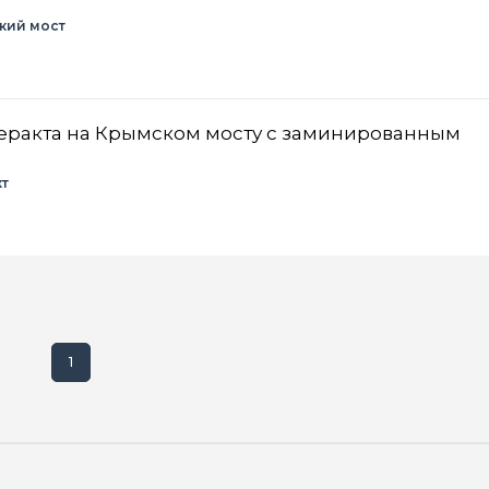
кий мост
теракта на Крымском мосту с заминированным
кт
1