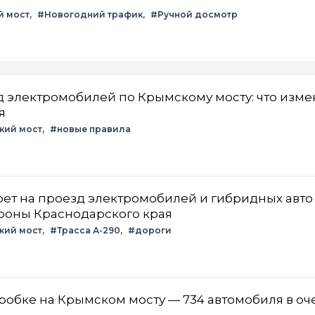
й мост
#Новогодний трафик
#Ручной досмотр
д электромобилей по Крымскому мосту: что изм
я
кий мост
#новые правила
прет на проезд электромобилей и гибридных авто
роны Краснодарского края
кий мост
#Трасса А-290
#дороги
обке на Крымском мосту — 734 автомобиля в о