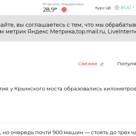
07 августа, Новороссийск
81,41
Курс ЦБ
28,9°
Новости России
айте, вы соглашаетесь с тем, что мы обрабаты
етрик Яндекс Метрика,top.mail.ru, LiveInterne
Свежее
Попул
ия: у Крымского моста образовались километро
 но очередь почти 900 машин — стоять до трёх ч