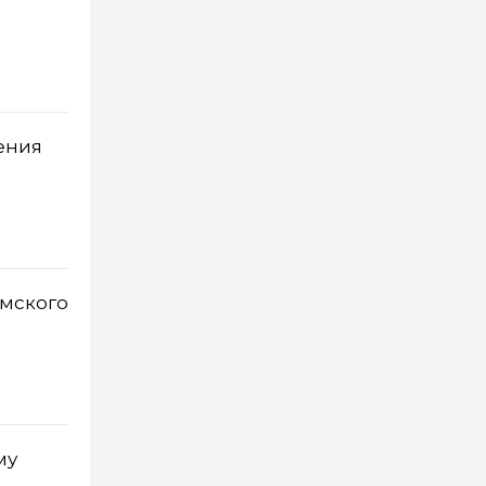
ения
ымского
му