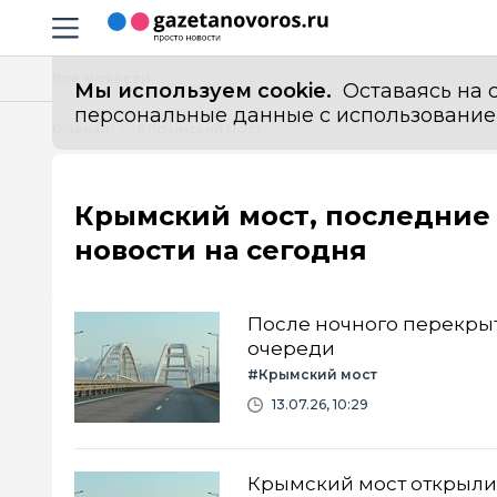
Информационный портал "ГазетаНоворос.ру"
Навигация сайта
Все новости
Мы используем cookie.
Оставаясь на с
персональные данные с использованием м
Главная
# Крымский мост
Крымский мост, последние
новости на сегодня
После ночного перекрыт
очереди
#Крымский мост
13.07.26, 10:29
Крымский мост открыли,