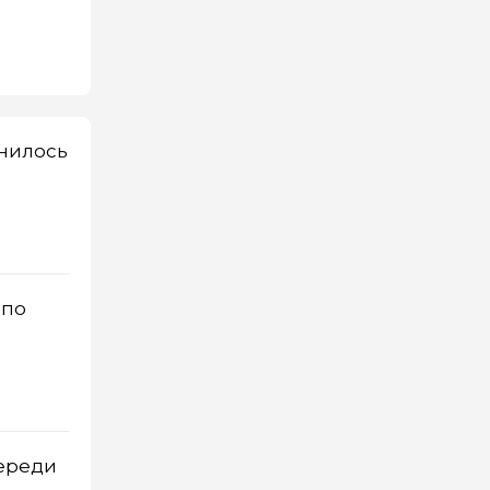
енилось
 по
череди