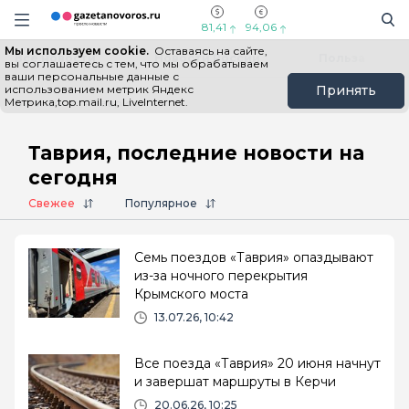
Информационный портал "ГазетаНоворос.ру"
Поиск
Навигация сайта
81,41
94,06
Мы используем cookie.
Оставаясь на сайте,
Все новости
Новости России
Польза
вы соглашаетесь с тем, что мы обрабатываем
ваши персональные данные с
использованием метрик Яндекс
Принять
Метрика,top.mail.ru, LiveInternet.
Главная
# Таврия
Таврия, последние новости на
сегодня
Свежее
Популярное
Семь поездов «Таврия» опаздывают
из-за ночного перекрытия
Крымского моста
13.07.26, 10:42
Все поезда «Таврия» 20 июня начнут
и завершат маршруты в Керчи
20.06.26, 10:25