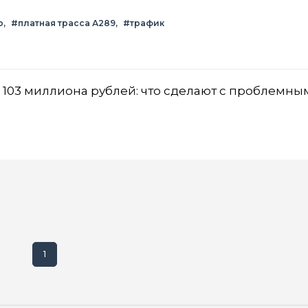
р
#платная трасса А289
#трафик
 103 миллиона рублей: что сделают с проблемны
1