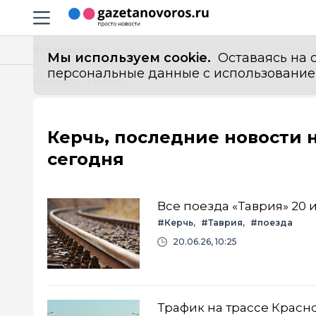
Информационный портал "ГазетаНоворос.ру"
Навигация сайта
Все новости
Мы используем cookie.
Оставаясь на с
персональные данные с использованием м
Главная
# Керчь
Керчь, последние новости 
сегодня
Все поезда «Таврия» 20
#Керчь
#Таврия
#поезда
20.06.26, 10:25
Трафик на трассе Красно