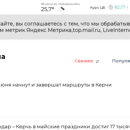
08 августа, Новороссийск
82,17
Курс ЦБ
25,7°
Новости России
айте, вы соглашаетесь с тем, что мы обрабаты
етрик Яндекс Метрика,top.mail.ru, LiveInterne
на
Свежее
Попул
 июня начнут и завершат маршруты в Керчи
дар – Керчь в майские праздники достиг 17 тыся