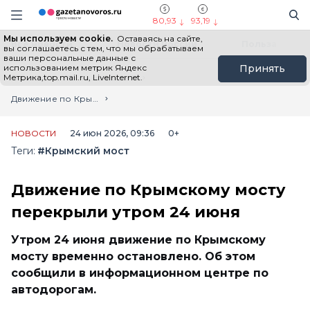
Информационный портал "ГазетаНоворос.ру"
Поиск
Навигация сайта
80,93
93,19
Мы используем cookie.
Оставаясь на сайте,
Все новости
Новости России
Польза
вы соглашаетесь с тем, что мы обрабатываем
ваши персональные данные с
использованием метрик Яндекс
Принять
Метрика,top.mail.ru, LiveInternet.
Главная
Лента новостей
Движение по Крымскому мосту перекрыли утром 24 июня
НОВОСТИ
24 июн 2026, 09:36
0+
Теги:
#Крымский мост
Движение по Крымскому мосту
перекрыли утром 24 июня
Утром 24 июня движение по Крымскому
мосту временно остановлено. Об этом
сообщили в информационном центре по
автодорогам.