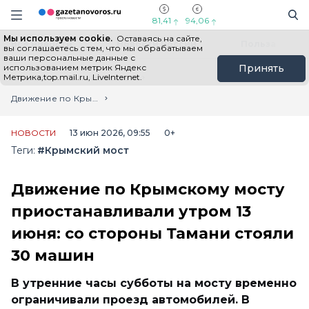
Информационный портал "ГазетаНоворос.ру"
Поиск
Навигация сайта
81,41
94,06
Мы используем cookie.
Оставаясь на сайте,
Все новости
Новости России
Польза
вы соглашаетесь с тем, что мы обрабатываем
ваши персональные данные с
использованием метрик Яндекс
Принять
Метрика,top.mail.ru, LiveInternet.
Главная
Лента новостей
Движение по Крымскому мосту приостанавливали утром 13 июня: со стороны Тамани стояли 30 машин
НОВОСТИ
13 июн 2026, 09:55
0+
Теги:
#Крымский мост
Движение по Крымскому мосту
приостанавливали утром 13
июня: со стороны Тамани стояли
30 машин
В утренние часы субботы на мосту временно
ограничивали проезд автомобилей. В