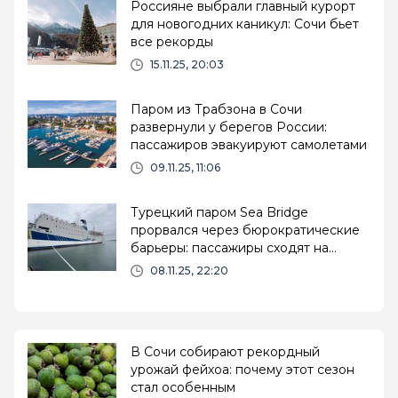
Россияне выбрали главный курорт
для новогодних каникул: Сочи бьет
все рекорды
15.11.25, 20:03
Паром из Трабзона в Сочи
развернули у берегов России:
пассажиров эвакуируют самолетами
09.11.25, 11:06
Турецкий паром Sea Bridge
прорвался через бюрократические
барьеры: пассажиры сходят на
сочинскую землю
08.11.25, 22:20
В Сочи собирают рекордный
урожай фейхоа: почему этот сезон
стал особенным