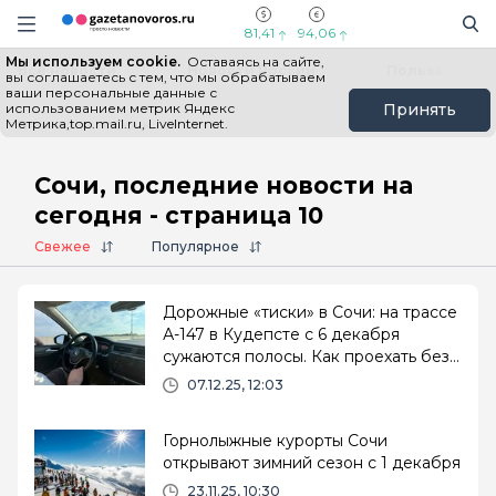
Информационный портал "ГазетаНоворос.ру"
Поиск
Навигация сайта
81,41
94,06
Мы используем cookie.
Оставаясь на сайте,
Все новости
Новости России
Польза
вы соглашаетесь с тем, что мы обрабатываем
ваши персональные данные с
использованием метрик Яндекс
Принять
Метрика,top.mail.ru, LiveInternet.
Главная
# Сочи
Сочи, последние новости на
сегодня - страница 10
Свежее
Популярное
Дорожные «тиски» в Сочи: на трассе
А-147 в Кудепсте с 6 декабря
сужаются полосы. Как проехать без
проблем
07.12.25, 12:03
Горнолыжные курорты Сочи
открывают зимний сезон с 1 декабря
23.11.25, 10:30