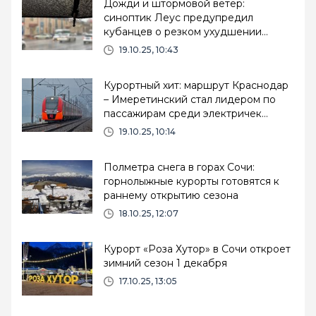
Дожди и штормовой ветер:
синоптик Леус предупредил
кубанцев о резком ухудшении
погоды
19.10.25, 10:43
Курортный хит: маршрут Краснодар
– Имеретинский стал лидером по
пассажирам среди электричек
Кубани
19.10.25, 10:14
Полметра снега в горах Сочи:
горнолыжные курорты готовятся к
раннему открытию сезона
18.10.25, 12:07
Курорт «Роза Хутор» в Сочи откроет
зимний сезон 1 декабря
17.10.25, 13:05