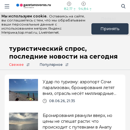
Информационный портал "ГазетаНоворос.ру"
Поиск
Навигация сайта
82,17
94,84
Мы используем cookie.
Оставаясь на сайте,
Все новости
Новости России
Польза
вы соглашаетесь с тем, что мы обрабатываем
ваши персональные данные с
использованием метрик Яндекс
Принять
Метрика,top.mail.ru, LiveInternet.
Главная
# туристический спрос
туристический спрос,
последние новости на сегодня
Свежее
Популярное
Удар по туризму: аэропорт Сочи
парализован, бронирования летят
вниз, отрасль несёт миллиардные
потери
08.06.26, 21:35
Бронирования рванули вверх, но
цены не спешат расти: что
происходит с путевками в Анапу