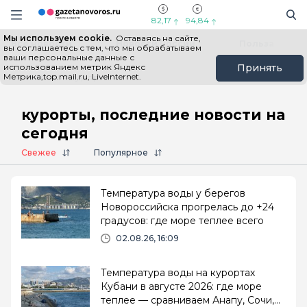
Информационный портал "ГазетаНоворос.ру"
Поиск
Навигация сайта
82,17
94,84
Мы используем cookie.
Оставаясь на сайте,
Все новости
Новости России
Польза
вы соглашаетесь с тем, что мы обрабатываем
ваши персональные данные с
использованием метрик Яндекс
Принять
Метрика,top.mail.ru, LiveInternet.
Главная
# курорты
курорты, последние новости на
сегодня
Свежее
Популярное
Температура воды у берегов
Новороссийска прогрелась до +24
градусов: где море теплее всего
02.08.26, 16:09
Температура воды на курортах
Кубани в августе 2026: где море
теплее — сравниваем Анапу, Сочи,