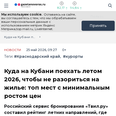
Информационный портал "ГазетаНоворос.ру"
Поиск
Навигация сайта
82,17
94,84
Мы используем cookie.
Оставаясь на сайте,
Все новости
Новости России
Польза
вы соглашаетесь с тем, что мы обрабатываем
ваши персональные данные с
использованием метрик Яндекс
Принять
Метрика,top.mail.ru, LiveInternet.
Главная
Лента новостей
Куда на Кубани поехать летом 2026, чтобы не разориться на жилье: топ мест с минимальным ростом цен
НОВОСТИ
25 май 2026, 09:27
0+
Теги:
#Краснодарский край
#курорты
Куда на Кубани поехать летом
2026, чтобы не разориться на
жилье: топ мест с минимальным
ростом цен
Российский сервис бронирования «Твил.ру»
составил рейтинг летних направлений, где