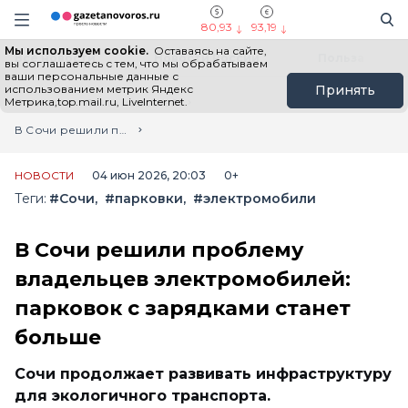
Информационный портал "ГазетаНоворос.ру"
Поиск
Навигация сайта
80,93
93,19
Мы используем cookie.
Оставаясь на сайте,
Все новости
Новости России
Польза
вы соглашаетесь с тем, что мы обрабатываем
ваши персональные данные с
использованием метрик Яндекс
Принять
Метрика,top.mail.ru, LiveInternet.
Главная
Лента новостей
В Сочи решили проблему владельцев электромобилей: парковок с зарядками станет больше
НОВОСТИ
04 июн 2026, 20:03
0+
Теги:
#Сочи
#парковки
#электромобили
В Сочи решили проблему
владельцев электромобилей:
парковок с зарядками станет
больше
Сочи продолжает развивать инфраструктуру
для экологичного транспорта.