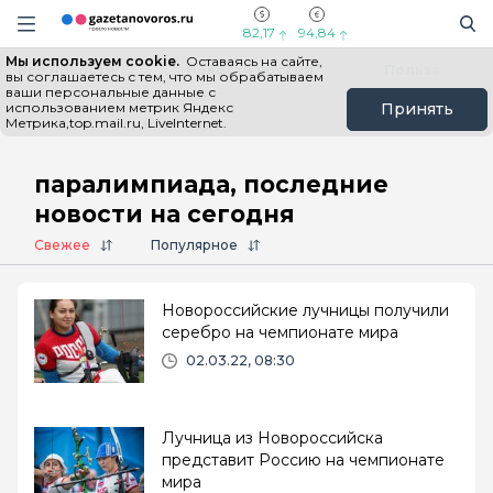
Информационный портал "ГазетаНоворос.ру"
Поиск
Навигация сайта
82,17
94,84
Мы используем cookie.
Оставаясь на сайте,
Все новости
Новости России
Польза
вы соглашаетесь с тем, что мы обрабатываем
ваши персональные данные с
использованием метрик Яндекс
Принять
Метрика,top.mail.ru, LiveInternet.
Главная
# паралимпиада
паралимпиада, последние
новости на сегодня
Свежее
Популярное
Новороссийские лучницы получили
серебро на чемпионате мира
02.03.22, 08:30
Лучница из Новороссийска
представит Россию на чемпионате
мира