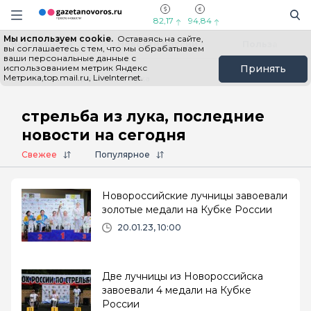
Информационный портал "ГазетаНоворос.ру"
Поиск
Навигация сайта
82,17
94,84
Мы используем cookie.
Оставаясь на сайте,
Все новости
Новости России
Польза
вы соглашаетесь с тем, что мы обрабатываем
ваши персональные данные с
использованием метрик Яндекс
Принять
Метрика,top.mail.ru, LiveInternet.
Главная
# стрельба из лука
стрельба из лука, последние
новости на сегодня
Свежее
Популярное
Новороссийские лучницы завоевали
золотые медали на Кубке России
20.01.23, 10:00
Две лучницы из Новороссийска
завоевали 4 медали на Кубке
России