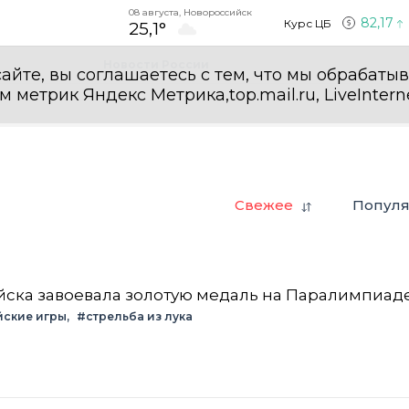
08 августа, Новороссийск
82,17
Курс ЦБ
25,1°
Новости России
айте, вы соглашаетесь с тем, что мы обрабаты
етрик Яндекс Метрика,top.mail.ru, LiveInterne
Свежее
Попул
ска завоевала золотую медаль на Паралимпиад
ские игры
#стрельба из лука