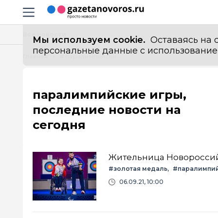
Информационный портал "ГазетаНоворос.ру"
Навигация сайта
Все новости
Мы используем cookie.
Оставаясь на с
персональные данные с использованием м
Главная
# паралимпийские игры
паралимпийские игры,
последние новости на
сегодня
Жительница Новороссий
#золотая медаль
#паралимпий
06.09.21, 10:00