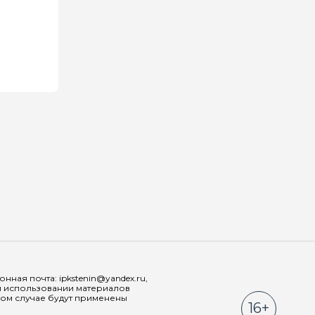
Мы в соц
ная почта: ipkstenin@yandex.ru,
При использовании материалов
ном случае будут применены
16+