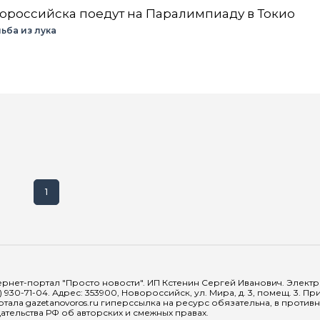
ороссийска поедут на Паралимпиаду в Токио
ьба из лука
1
рнет-портал "Просто новости". ИП Кстенин Сергей Иванович. Электрон
) 930-71-04. Адрес: 353900, Новороссийск, ул. Мира, д. 3, помещ. 3. 
тала gazetanovoros.ru гиперссылка на ресурс обязательна, в против
тельства РФ об авторских и смежных правах.