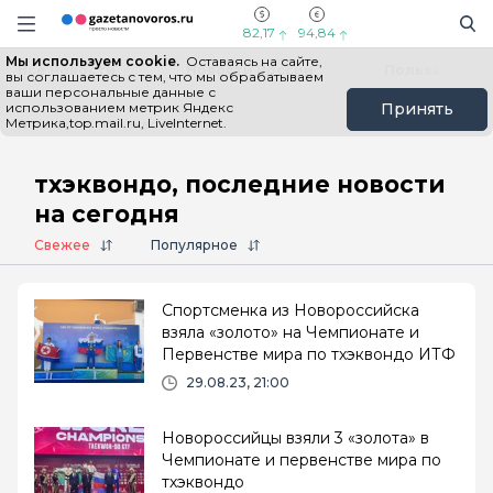
Информационный портал "ГазетаНоворос.ру"
Поиск
Навигация сайта
82,17
94,84
Мы используем cookie.
Оставаясь на сайте,
Все новости
Новости России
Польза
вы соглашаетесь с тем, что мы обрабатываем
ваши персональные данные с
использованием метрик Яндекс
Принять
Метрика,top.mail.ru, LiveInternet.
Главная
# тхэквондо
тхэквондо, последние новости
на сегодня
Свежее
Популярное
Спортсменка из Новороссийска
взяла «золото» на Чемпионате и
Первенстве мира по тхэквондо ИТФ
29.08.23, 21:00
Новороссийцы взяли 3 «золота» в
Чемпионате и первенстве мира по
тхэквондо