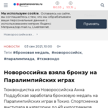
Информационный портал "ГазетаНоворос.ру"
Поиск
Навигация сайта
80,93
93,19
Мы используем cookie.
Оставаясь на сайте,
Все новости
Новости России
Польза
вы соглашаетесь с тем, что мы обрабатываем
ваши персональные данные с
использованием метрик Яндекс
Принять
Метрика,top.mail.ru, LiveInternet.
Главная
Лента новостей
Новороссийка взяла бронзу на Паралимпийских играх
НОВОСТИ
03 сен 2021, 10:00
0+
Теги:
#броновая медаль
#новороссийск
#паралимпиада
#тхэквондо
Новороссийка взяла бронзу на
Паралимпийских играх
Тхэквондистка из Новороссийска Анна
Поддубская заработала бронзовую медаль на
Паралимпийских играх в Токио. Спортсменка
выступала в категории до 49 килограммов.