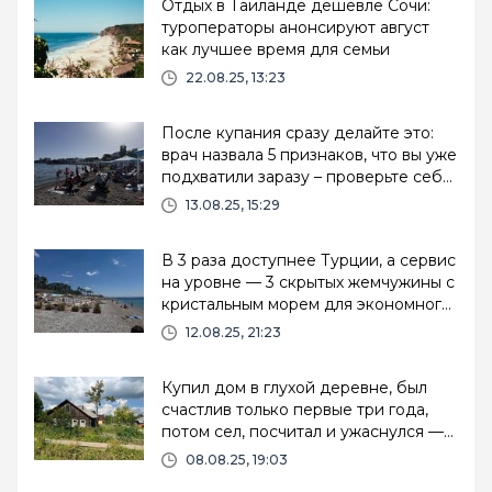
Отдых в Таиланде дешевле Сочи:
туроператоры анонсируют август
как лучшее время для семьи
22.08.25, 13:23
После купания сразу делайте это:
врач назвала 5 признаков, что вы уже
подхватили заразу – проверьте себя
срочно
13.08.25, 15:29
В 3 раза доступнее Турции, а сервис
на уровне — 3 скрытых жемчужины с
кристальным морем для экономного
отдыха
12.08.25, 21:23
Купил дом в глухой деревне, был
счастлив только первые три года,
потом сел, посчитал и ужаснулся —
надо было делать по-другому
08.08.25, 19:03