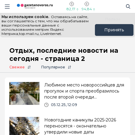
Информационный портал "ГазетаНоворос.ру"
Поиск
Навигация сайта
82,17
94,84
Мы используем cookie.
Оставаясь на сайте,
Все новости
Новости России
Польза
вы соглашаетесь с тем, что мы обрабатываем
ваши персональные данные с
использованием метрик Яндекс
Принять
Метрика,top.mail.ru, LiveInternet.
Главная
# Отдых
Отдых, последние новости на
сегодня - страница 2
Свежее
Популярное
Любимое место новороссийцев для
прогулок и спорта преобразилось
после второй очереди
благоустройства
05.12.25, 12:09
Новогодние каникулы 2025-2026
переносятся - окончательно
утвердили новые даты