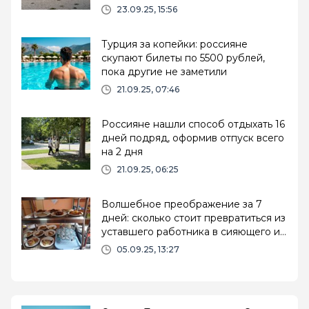
23.09.25, 15:56
Турция за копейки: россияне
скупают билеты по 5500 рублей,
пока другие не заметили
21.09.25, 07:46
Россияне нашли способ отдыхать 16
дней подряд, оформив отпуск всего
на 2 дня
21.09.25, 06:25
Волшебное преображение за 7
дней: сколько стоит превратиться из
уставшего работника в сияющего и
счастливого человека в русском
05.09.25, 13:27
санатории