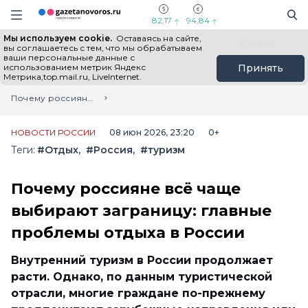
Информационный портал "ГазетаНоворос.ру"
Поиск
Навигация сайта
82,17
94,84
Мы используем cookie.
Оставаясь на сайте,
Все новости
Новости России
Польза
вы соглашаетесь с тем, что мы обрабатываем
ваши персональные данные с
использованием метрик Яндекс
Принять
Метрика,top.mail.ru, LiveInternet.
Главная
Лента новостей
Почему россияне всё чаще выбирают заграницу: главные проблемы отдыха в России
НОВОСТИ РОССИИ
08 июн 2026, 23:20
0+
Теги:
#Отдых
#Россия
#туризм
Почему россияне всё чаще
выбирают заграницу: главные
проблемы отдыха в России
Внутренний туризм в России продолжает
расти. Однако, по данным туристической
отрасли, многие граждане по-прежнему