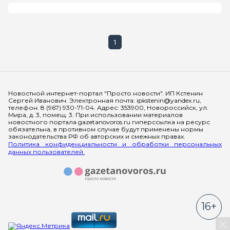
1
Мы в социальных сетях
Новостной интернет-портал "Просто новости". ИП Кстенин
Сергей Иванович. Электронная почта: ipkstenin@yandex.ru,
телефон: 8 (967) 930-71-04. Адрес: 353900, Новороссийск, ул.
Мира, д. 3, помещ. 3. При использовании материалов
новостного портала gazetanovoros.ru гиперссылка на ресурс
обязательна, в противном случае будут применены нормы
законодательства РФ об авторских и смежных правах.
Политика конфиденциальности и обработки персональных
данных пользователей.
16+
За