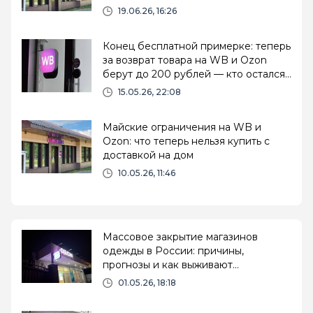
19.06.26, 16:26
Конец бесплатной примерке: теперь
за возврат товара на WB и Ozon
берут до 200 рублей — кто остался
в пролёте
15.05.26, 22:08
Майские ограничения на WB и
Ozon: что теперь нельзя купить с
доставкой на дом
10.05.26, 11:46
Массовое закрытие магазинов
одежды в России: причины,
прогнозы и как выживают
маркетплейсы
01.05.26, 18:18