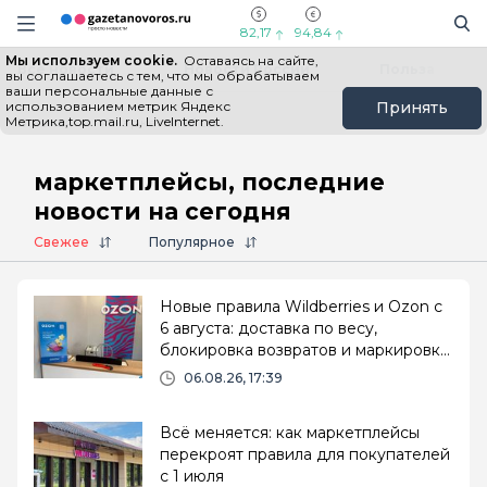
Информационный портал "ГазетаНоворос.ру"
Поиск
Навигация сайта
82,17
94,84
Мы используем cookie.
Оставаясь на сайте,
Все новости
Новости России
Польза
вы соглашаетесь с тем, что мы обрабатываем
ваши персональные данные с
использованием метрик Яндекс
Принять
Метрика,top.mail.ru, LiveInternet.
Главная
# маркетплейсы
маркетплейсы, последние
новости на сегодня
Свежее
Популярное
Новые правила Wildberries и Ozon с
6 августа: доставка по весу,
блокировка возвратов и маркировка
«Оригинал» уходит
06.08.26, 17:39
Всё меняется: как маркетплейсы
перекроят правила для покупателей
с 1 июля