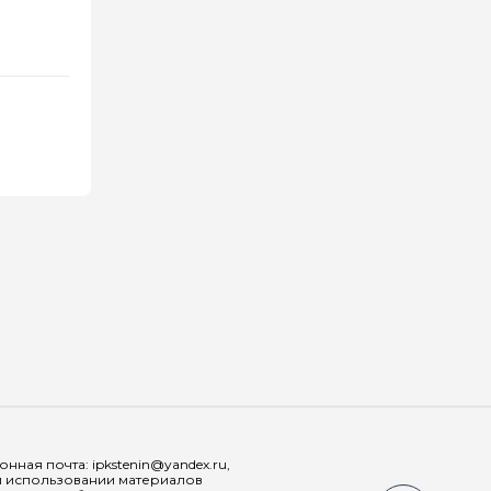
Мы в соц
ная почта: ipkstenin@yandex.ru,
При использовании материалов