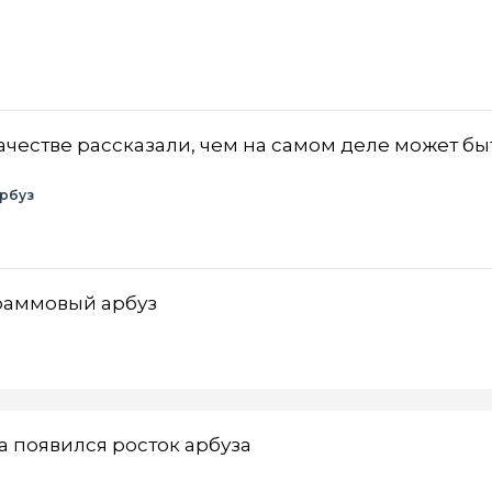
качестве рассказали, чем на самом деле может бы
рбуз
раммовый арбуз
 появился росток арбуза