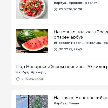
#арбуз
#рецепт
#салат
07.07.26, 20:28
Не только польза: в Рос
опасен арбуз
#Новости России
#Польза
#а
30.07.25, 22:49
Под Новороссийском появился 70-килог
#арбуз
#рекорд
01.10.24, 04:05
На пляже Новороссийска
#арбуз
#пляж