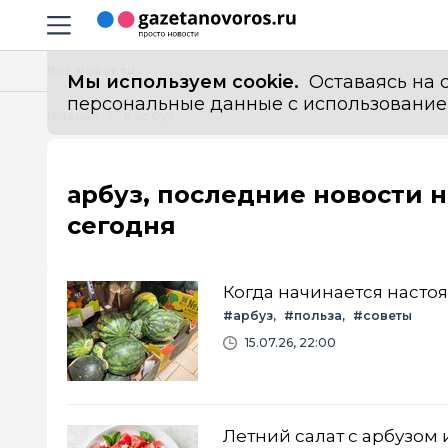
Информационный портал "ГазетаНоворос.ру"
Навигация сайта
Все новости
Мы используем cookie.
Оставаясь на с
персональные данные с использованием м
Главная
# арбуз
арбуз, последние новости н
сегодня
Когда начинается насто
#арбуз
#польза
#советы
15.07.26, 22:00
Летний салат с арбузом 