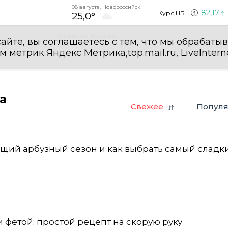
08 августа, Новороссийск
82,17
Курс ЦБ
25,0°
Новости России
айте, вы соглашаетесь с тем, что мы обрабаты
етрик Яндекс Метрика,top.mail.ru, LiveInterne
а
Свежее
Попул
ящий арбузный сезон и как выбрать самый сладк
и фетой: простой рецепт на скорую руку