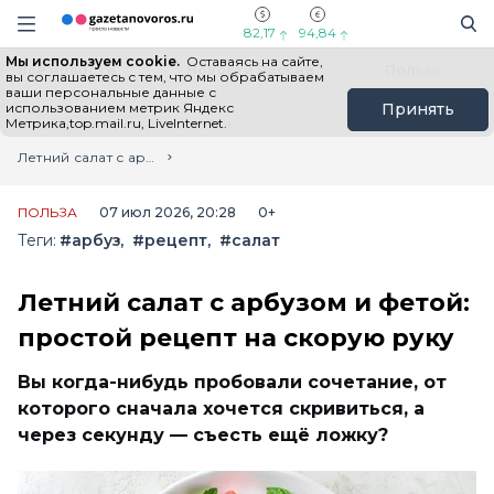
Информационный портал "ГазетаНоворос.ру"
Поиск
Навигация сайта
82,17
94,84
Мы используем cookie.
Оставаясь на сайте,
Все новости
Новости России
Польза
вы соглашаетесь с тем, что мы обрабатываем
ваши персональные данные с
использованием метрик Яндекс
Принять
Метрика,top.mail.ru, LiveInternet.
Главная
Лента новостей
Летний салат с арбузом и фетой: простой рецепт на скорую руку
ПОЛЬЗА
07 июл 2026, 20:28
0+
Теги:
#арбуз
#рецепт
#салат
Летний салат с арбузом и фетой:
простой рецепт на скорую руку
Вы когда-нибудь пробовали сочетание, от
которого сначала хочется скривиться, а
через секунду — съесть ещё ложку?