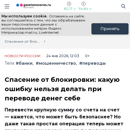
Информационный портал "ГазетаНоворос.ру"
Поиск
Навигация сайта
82,17
94,84
Мы используем cookie.
Оставаясь на сайте,
Все новости
Новости России
Польза
вы соглашаетесь с тем, что мы обрабатываем
ваши персональные данные с
использованием метрик Яндекс
Принять
Метрика,top.mail.ru, LiveInternet.
Главная
Лента новостей
Спасение от блокировки: какую ошибку нельзя делать при переводе денег себе
НОВОСТИ РОССИИ
24 янв 2026, 12:03
0+
Теги:
#банки
#мошенничество
#переводы
Спасение от блокировки: какую
ошибку нельзя делать при
переводе денег себе
Перевести крупную сумму со счета на счет
— кажется, что может быть безопаснее? Но
даже такая простая операция теперь может