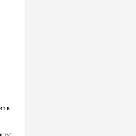
ия в
могут