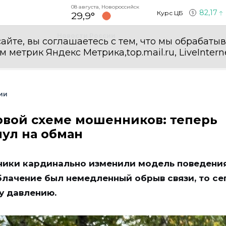
08 августа, Новороссийск
82,17
Курс ЦБ
29,9°
Новости России
айте, вы соглашаетесь с тем, что мы обрабаты
етрик Яндекс Метрика,top.mail.ru, LiveInterne
ии
овой схеме мошенников: теперь
нул на обман
ики кардинально изменили модель поведения
блачение был немедленный обрыв связи, то се
у давлению.