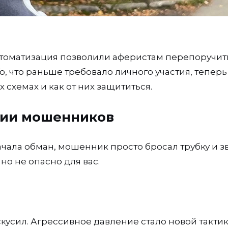
втоматизация позволили аферистам перепоручить
, что раньше требовало личного участия, теперь
схемах и как от них защититься.
нии мошенников
ачала обман, мошенник просто бросал трубку и з
но не опасно для вас.
кусил. Агрессивное давление стало новой тактик