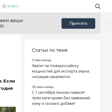
94,84
Поиск по 
Мы в с
Польза
ваем ваши
Принять
t.
Статьи по теме:
3 мин назад
Хватит ли Новороссийску
мощностей для экспорта зерна:
ситуация накаляется
. Если
30 мин назад
годня
С 1 сентября пенсии повысят
трём категориям без заявлений:
кому и сколько добавят