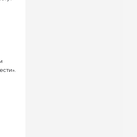
м
ести».