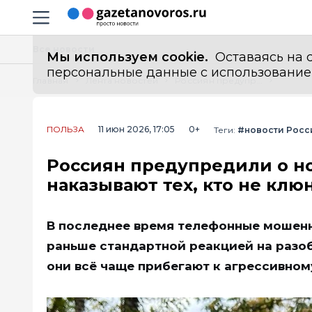
Информационный портал "ГазетаНоворос.ру"
Навигация сайта
Все новости
Мы используем cookie.
Оставаясь на с
персональные данные с использованием м
Главная
Лента новостей
Россиян предупредили о новой схеме мошенников: теперь наказывают тех, кто не клюнул на обман
ПОЛЬЗА
11 июн 2026, 17:05
0+
Теги:
#новости Росс
Россиян предупредили о н
наказывают тех, кто не клю
В последнее время телефонные мошенн
раньше стандартной реакцией на разо
они всё чаще прибегают к агрессивном