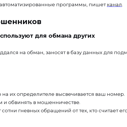
а автоматизированные программы, пишет
канал
.
мошенников
 используют для обмана других
ддался на обман, заносят в базу данных для по
 на их определителе высвечивается ваш номер.
м и обвинять в мошенничестве.
сотни гневных обращений от тех, кто считает ег