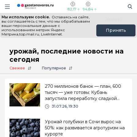
Информационный портал "ГазетаНоворос.ру"
Поиск
Навигация сайта
82,17
94,84
Мы используем cookie.
Оставаясь на сайте,
Все новости
Новости России
Польза
вы соглашаетесь с тем, что мы обрабатываем
ваши персональные данные с
использованием метрик Яндекс
Принять
Метрика,top.mail.ru, LiveInternet.
Главная
# урожай
урожай, последние новости на
сегодня
Свежее
Популярное
270 миллионов банок — план, 600
тысяч — уже готовы: Кубань
запустила переработку сладкой
кукурузы
31.07.26, 19:30
Урожай голубики в Сочи вырос на
50%: как развивается агротуризм на
курорте