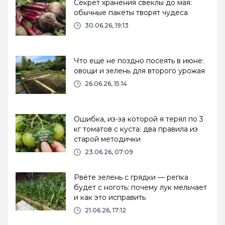
Секрет хранения свеклы до мая:
обычные пакеты творят чудеса
30.06.26, 19:13
Что ещё не поздно посеять в июне:
овощи и зелень для второго урожая
26.06.26, 15:14
Ошибка, из-за которой я терял по 3
кг томатов с куста: два правила из
старой методички
23.06.26, 07:09
Рвёте зелень с грядки — репка
будет с ноготь: почему лук мельчает
и как это исправить
21.06.26, 17:12