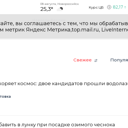
08 августа, Новороссийск
82,17
Курс ЦБ
25,3°
Новости России
айте, вы соглашаетесь с тем, что мы обрабаты
етрик Яндекс Метрика,top.mail.ru, LiveInterne
Свежее
Попул
коряет космос: двое кандидатов прошли водола
товка
бавить в лунку при посадке озимого чеснока