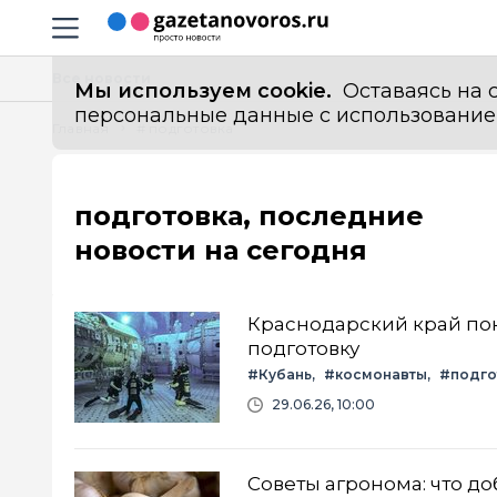
Информационный портал "ГазетаНоворос.ру"
Навигация сайта
Все новости
Мы используем cookie.
Оставаясь на с
персональные данные с использованием м
Главная
# подготовка
подготовка, последние
новости на сегодня
Краснодарский край по
подготовку
#Кубань
#космонавты
#подго
29.06.26, 10:00
Советы агронома: что до