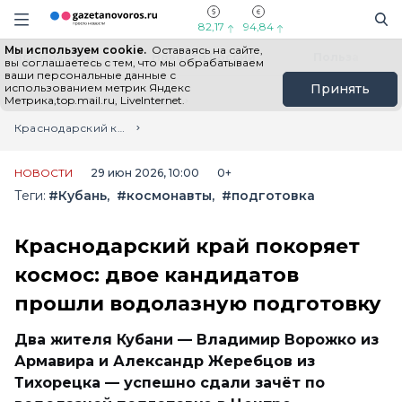
Информационный портал "ГазетаНоворос.ру"
Поиск
Навигация сайта
82,17
94,84
Мы используем cookie.
Оставаясь на сайте,
Все новости
Новости России
Польза
вы соглашаетесь с тем, что мы обрабатываем
ваши персональные данные с
использованием метрик Яндекс
Принять
Метрика,top.mail.ru, LiveInternet.
Главная
Лента новостей
Краснодарский край покоряет космос: двое кандидатов прошли водолазную подготовку
НОВОСТИ
29 июн 2026, 10:00
0+
Теги:
#Кубань
#космонавты
#подготовка
Краснодарский край покоряет
космос: двое кандидатов
прошли водолазную подготовку
Два жителя Кубани — Владимир Ворожко из
Армавира и Александр Жеребцов из
Тихорецка — успешно сдали зачёт по