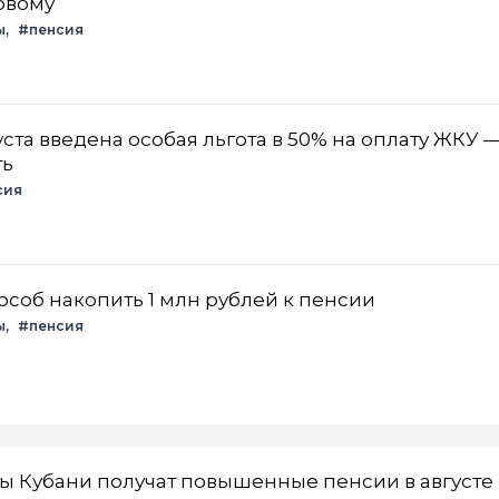
новому
ы
#пенсия
густа введена особая льгота в 50% на оплату ЖКУ 
ть
сия
соб накопить 1 млн рублей к пенсии
ы
#пенсия
 Кубани получат повышенные пенсии в августе