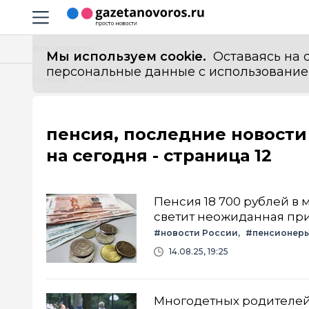
Информационный портал "ГазетаНоворос.ру"
Навигация сайта
Все новости
Мы используем cookie.
Оставаясь на с
персональные данные с использованием м
Главная
# пенсия
пенсия, последние новости
на сегодня - страница 12
Пенсия 18 700 рублей в 
светит неожиданная пр
#новости России
#пенсионер
14.08.25, 19:25
Многодетных родителей