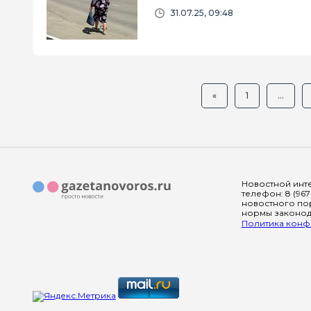
31.07.25, 09:48
«
1
...
Новостной инте
телефон: 8 (967
новостного пор
нормы законода
Политика конфи