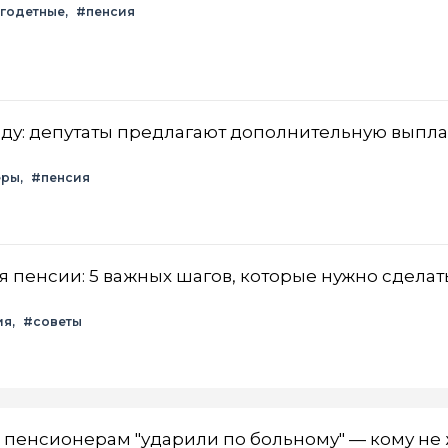
годетные
#пенсия
году: депутаты предлагают дополнительную выпла
еры
#пенсия
 пенсии: 5 важных шагов, которые нужно сделат
ия
#советы
: пенсионерам "ударили по больному" — кому не