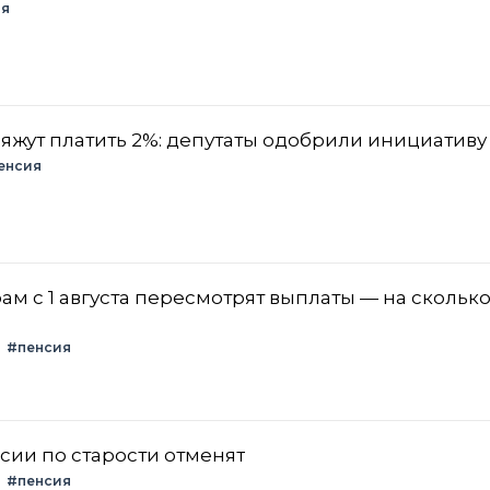
ия
яжут платить 2%: депутаты одобрили инициативу
енсия
 с 1 августа пересмотрят выплаты — на сколько
#пенсия
нсии по старости отменят
#пенсия