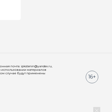
Мы в соц
ная почта: ipkstenin@yandex.ru,
При использовании материалов
ном случае будут применены
16+