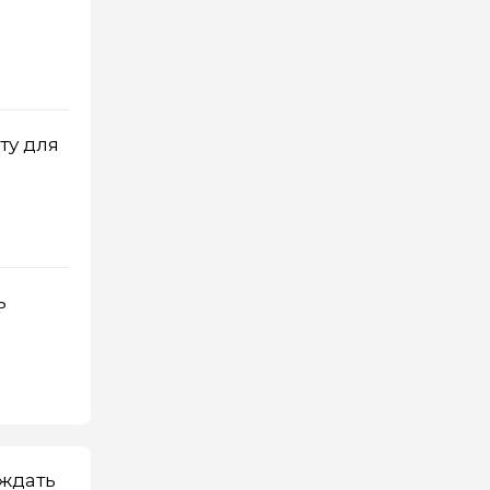
ту для
ь
 ждать