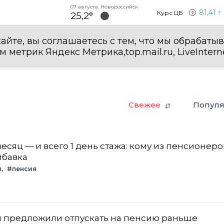
07 августа, Новороссийск
81,41
Курс ЦБ
25,2°
Новости России
айте, вы соглашаетесь с тем, что мы обрабаты
етрик Яндекс Метрика,top.mail.ru, LiveInterne
Свежее
Попул
месяц — и всего 1 день стажа: кому из пенсионеро
ибавка
ы
#пенсия
 предложили отпускать на пенсию раньше