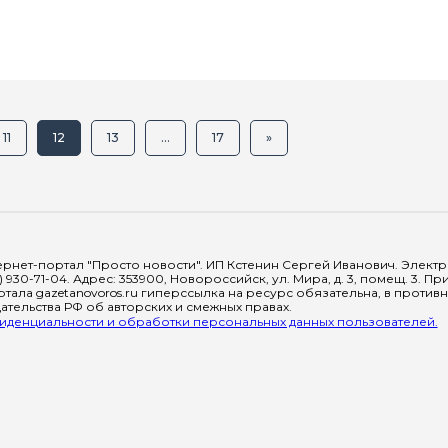
11
12
13
...
17
»
рнет-портал "Просто новости". ИП Кстенин Сергей Иванович. Электрон
) 930-71-04. Адрес: 353900, Новороссийск, ул. Мира, д. 3, помещ. 3. 
тала gazetanovoros.ru гиперссылка на ресурс обязательна, в против
тельства РФ об авторских и смежных правах.
денциальности и обработки персональных данных пользователей.