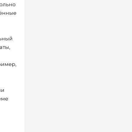
вольно
лённые
льный
аты,
ример,
ни
теме