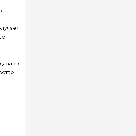
к
олучает
ше
 давало
чество