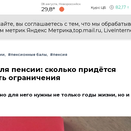
08 августа, Новороссийск
82,17
Курс ЦБ
29,8°
Новости России
айте, вы соглашаетесь с тем, что мы обрабаты
етрик Яндекс Метрика,top.mail.ru, LiveInterne
ии
#пенсионные балы
#пенсия
для пенсии: сколько придётся
сть ограничения
но для него нужны не только годы жизни, но и