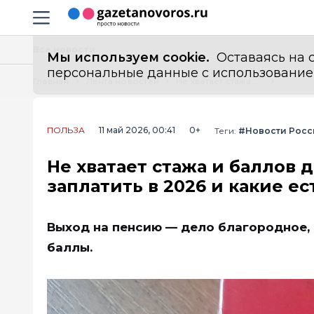
Информационный портал "ГазетаНоворос.ру"
Навигация сайта
Все новости
Мы используем cookie.
Оставаясь на с
персональные данные с использованием м
Главная
Лента новостей
Не хватает стажа и баллов для пенсии: сколько придётся заплатить в 2026 и какие есть ограничения
ПОЛЬЗА
11 май 2026, 00:41
0+
Теги:
#Новости Росс
Не хватает стажа и баллов 
заплатить в 2026 и какие е
Выход на пенсию — дело благородное, 
баллы.