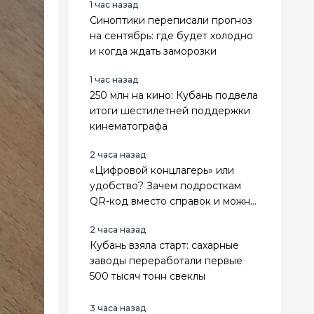
1 час назад
Синоптики переписали прогноз
на сентябрь: где будет холодно
и когда ждать заморозки
1 час назад
250 млн на кино: Кубань подвела
итоги шестилетней поддержки
кинематографа
2 часа назад
«Цифровой концлагерь» или
удобство? Зачем подросткам
QR-код вместо справок и можно
ли отказаться
2 часа назад
Кубань взяла старт: сахарные
заводы переработали первые
500 тысяч тонн свеклы
3 часа назад