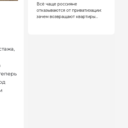
Всё чаще россияне
отказываются от приватизации:
зачем возвращают квартиры
государству
стажа,
в
теперь
год
и