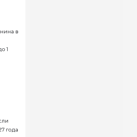
нина в
о 1
сли
27 года