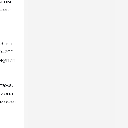
нужны
него.
3 лет
70–200
окупит
тажа.
лиона
 может