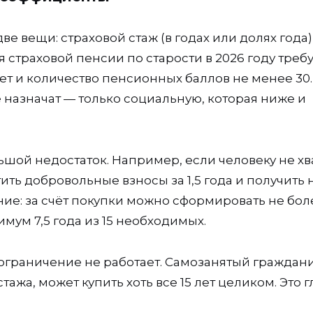
е вещи: страховой стаж (в годах или долях года)
страховой пенсии по старости в 2026 году треб
лет и количество пенсионных баллов не менее 30.
е назначат — только социальную, которая ниже и
ьшой недостаток. Например, если человеку не хв
атить добровольные взносы за 1,5 года и получить
ие: за счёт покупки можно сформировать не бол
мум 7,5 года из 15 необходимых.
ограничение не работает. Самозанятый граждан
ажа, может купить хоть все 15 лет целиком. Это г