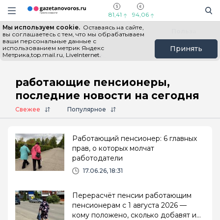
Информационный портал "ГазетаНоворос.ру"
Поиск
Навигация сайта
81,41
94,06
Мы используем cookie.
Оставаясь на сайте,
Все новости
Новости России
Польза
вы соглашаетесь с тем, что мы обрабатываем
ваши персональные данные с
использованием метрик Яндекс
Принять
Метрика,top.mail.ru, LiveInternet.
Главная
# работающие пенсионеры
работающие пенсионеры,
последние новости на сегодня
Свежее
Популярное
Работающий пенсионер: 6 главных
прав, о которых молчат
работодатели
17.06.26, 18:31
Перерасчёт пенсии работающим
пенсионерам с 1 августа 2026 —
кому положено, сколько добавят и