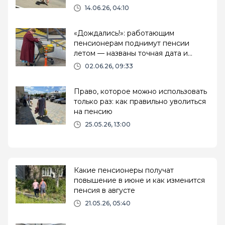
как проверить
14.06.26, 04:10
«Дождались!»: работающим
пенсионерам поднимут пенсии
летом — названы точная дата и
сумма прибавки
02.06.26, 09:33
Право, которое можно использовать
только раз: как правильно уволиться
на пенсию
25.05.26, 13:00
Какие пенсионеры получат
повышение в июне и как изменится
пенсия в августе
21.05.26, 05:40