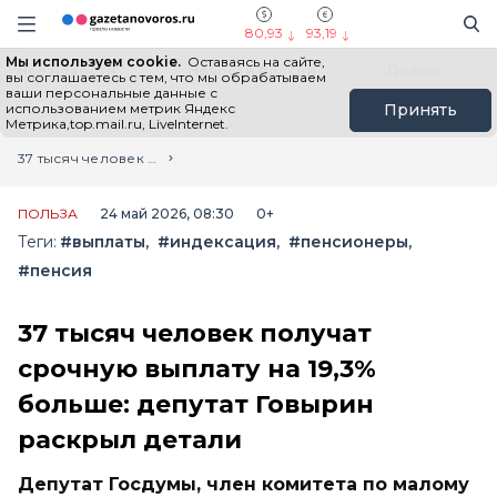
Информационный портал "ГазетаНоворос.ру"
Поиск
Навигация сайта
80,93
93,19
Мы используем cookie.
Оставаясь на сайте,
Все новости
Новости России
Польза
вы соглашаетесь с тем, что мы обрабатываем
ваши персональные данные с
использованием метрик Яндекс
Принять
Метрика,top.mail.ru, LiveInternet.
Главная
Лента новостей
37 тысяч человек получат срочную выплату на 19,3% больше: депутат Говырин раскрыл детали
ПОЛЬЗА
24 май 2026, 08:30
0+
Теги:
#выплаты
#индексация
#пенсионеры
#пенсия
37 тысяч человек получат
срочную выплату на 19,3%
больше: депутат Говырин
раскрыл детали
Депутат Госдумы, член комитета по малому