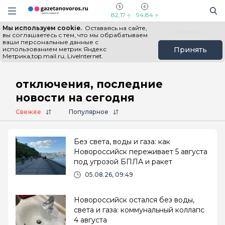
Информационный портал "ГазетаНоворос.ру"
Поиск
Навигация сайта
82,17
94,84
Мы используем cookie.
Оставаясь на сайте,
Все новости
Новости России
Польза
вы соглашаетесь с тем, что мы обрабатываем
ваши персональные данные с
использованием метрик Яндекс
Принять
Метрика,top.mail.ru, LiveInternet.
Главная
# отключения
отключения, последние
новости на сегодня
Свежее
Популярное
Без света, воды и газа: как
Новороссийск переживает 5 августа
под угрозой БПЛА и ракет
05.08.26, 09:49
Новороссийск остался без воды,
света и газа: коммунальный коллапс
4 августа