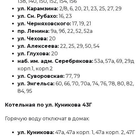
138, 140, 150, 152, 154, 156
ул. Карамзина:
2/8, 6, 20, 21, 23, 25, 27, 29
ул. Сн. Рубахо:
16, 23
ул. Черняховского:
17, 19, 21
пр. Ленина:
9а, 9б, 22, 52, 52а
ул. Чехова:
20
ул. Алексеева:
22, 25, 29, 50, 54
ул. Глухова:
20
наб. им. адм. Серебрякова:
53а, 57а, 69, 29д
корп.1, корп.2
ул. Суворовская:
77, 79
ул. Энгельса:
60, 66, 70, 70а, 74, 76, 78, 80, 82,
84, 95
Котельная по ул. Куникова 43Г
Горячую воду отключат в домах:
ул. Куникова:
47а, 47а корп. 1, 47а корп. 2, 47Г