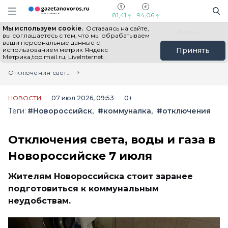
Информационный портал "ГазетаНоворос.ру"
Поиск
Навигация сайта
81,41
94,06
Мы используем cookie.
Оставаясь на сайте,
Все новости
Новости России
Польза
вы соглашаетесь с тем, что мы обрабатываем
ваши персональные данные с
использованием метрик Яндекс
Принять
Метрика,top.mail.ru, LiveInternet.
Главная
Лента новостей
Отключения света, воды и газа в Новороссийске 7 июля
НОВОСТИ
07 июл 2026, 09:53
0+
Теги:
#Новороссийск
#коммуналка
#отключения
Отключения света, воды и газа в
Новороссийске 7 июля
Жителям Новороссийска стоит заранее
подготовиться к коммунальным
неудобствам.