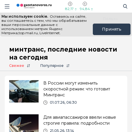
Информационный портал "ГазетаНоворос.ру"
Поиск
Навигация сайта
82,17
94,84
Мы используем cookie.
Оставаясь на сайте,
Все новости
Новости России
Польза
вы соглашаетесь с тем, что мы обрабатываем
ваши персональные данные с
использованием метрик Яндекс
Принять
Метрика,top.mail.ru, LiveInternet.
Главная
# минтранс
минтранс, последние новости
на сегодня
Свежее
Популярное
В России могут изменить
скоростной режим: что готовит
Минтранс
01.07.26, 06:30
Для авиапассажиров ввели новые
строгие правила: подробности
21.05.26, 13:14