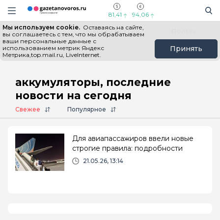
Информационный портал "ГазетаНоворос.ру"
Поиск
Навигация сайта
81,41
94,06
Мы используем cookie.
Оставаясь на сайте,
Все новости
Новости России
Польза
вы соглашаетесь с тем, что мы обрабатываем
ваши персональные данные с
использованием метрик Яндекс
Принять
Метрика,top.mail.ru, LiveInternet.
Главная
# аккумуляторы
аккумуляторы, последние
новости на сегодня
Свежее
Популярное
Для авиапассажиров ввели новые
строгие правила: подробности
21.05.26, 13:14