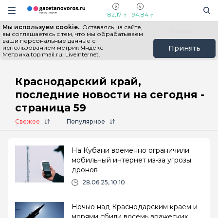
Информационный портал "ГазетаНоворос.ру"
Поиск
Навигация сайта
82,17
94,84
Мы используем cookie.
Оставаясь на сайте,
Все новости
Новости России
Польза
вы соглашаетесь с тем, что мы обрабатываем
ваши персональные данные с
использованием метрик Яндекс
Принять
Метрика,top.mail.ru, LiveInternet.
Главная
# Краснодарский край
Краснодарский край,
последние новости на сегодня -
страница 59
Свежее
Популярное
На Кубани временно ограничили
мобильный интернет из-за угрозы
дронов
28.06.25, 10:10
Ночью над Краснодарским краем и
морями сбили восемь вражеских