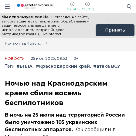
Информационный портал "ГазетаНоворос.ру"
Поиск
Навигация сайта
82,61
95,29
Мы используем cookie.
Оставаясь на сайте,
Все новости
Новости России
Польза
вы соглашаетесь с тем, что мы обрабатываем
ваши персональные данные с
использованием метрик Яндекс
Принять
Метрика,top.mail.ru, LiveInternet.
Главная
Лента новостей
Ночью над Краснодарским краем сбили восемь беспилотников
НОВОСТИ
25 июл 2025, 08:53
0+
Теги:
#БПЛА
#Краснодарский край
#атака ВСУ
Ночью над Краснодарским
краем сбили восемь
беспилотников
В ночь на 25 июля над территорией России
было уничтожено 105 украинских
беспилотных аппаратов.
Как сообщили в