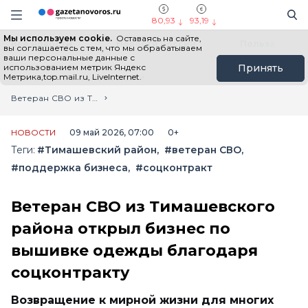
Информационный портал "ГазетаНоворос.ру"
Поиск
Навигация сайта
80,93
93,19
Мы используем cookie.
Оставаясь на сайте,
Все новости
Новости России
Польза
вы соглашаетесь с тем, что мы обрабатываем
ваши персональные данные с
использованием метрик Яндекс
Принять
Метрика,top.mail.ru, LiveInternet.
Главная
Лента новостей
Ветеран СВО из Тимашевского района открыл бизнес по вышивке одежды благодаря соцконтракту
НОВОСТИ
09 май 2026, 07:00
0+
Теги:
#Тимашевский район
#ветеран СВО
#поддержка бизнеса
#соцконтракт
Ветеран СВО из Тимашевского
района открыл бизнес по
вышивке одежды благодаря
соцконтракту
Возвращение к мирной жизни для многих