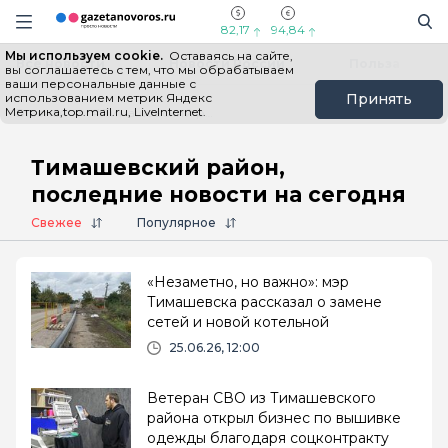
Информационный портал "ГазетаНоворос.ру"
Поиск
Навигация сайта
82,17
94,84
Мы используем cookie.
Оставаясь на сайте,
Все новости
Новости России
Польза
вы соглашаетесь с тем, что мы обрабатываем
ваши персональные данные с
использованием метрик Яндекс
Принять
Метрика,top.mail.ru, LiveInternet.
Главная
# Тимашевский район
Тимашевский район,
последние новости на сегодня
Свежее
Популярное
«Незаметно, но важно»: мэр
Тимашевска рассказал о замене
сетей и новой котельной
25.06.26, 12:00
Ветеран СВО из Тимашевского
района открыл бизнес по вышивке
одежды благодаря соцконтракту